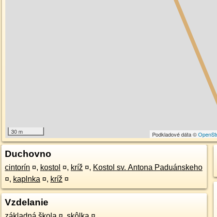
30 m
Podkladové dáta ©
OpenSt
Duchovno
cintorín
¤
,
kostol
¤
,
kríž
¤
,
Kostol sv. Antona Paduánskeho
¤
,
kaplnka
¤
,
kríž
¤
Vzdelanie
základná škola
¤
,
skôlka
¤