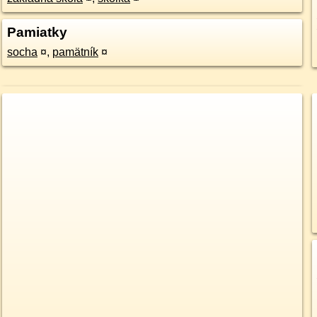
Pamiatky
socha
¤
,
pamätník
¤