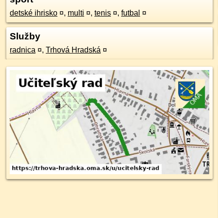
detské ihrisko
¤
,
multi
¤
,
tenis
¤
,
futbal
¤
Služby
radnica
¤
,
Trhová Hradská
¤