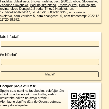
Hradská, oblast asci: trhova hradska, psc: {93013}, obce:
Slovensko
,
Západné Slovensko
,
Podunajská nížina
,
Trnavský kraj
,
Podunajská
rovina
,
okres Dunajská Streda
,
Trhová Hradská
, lon:
17.742948258974447, lat: 47.991550093269346, oma:sekcia:
skolstvo, osm version: 5, osm changeset: 0, osm timestamp: 2022 12
11T20:38:57Z,
kde hľadať
čo hľadať
Podpor projekt OMA:
Spojte sa s nami
na facebooku
,
zdieľajte túto
stránku na Facebooku
,
na Twittri
, alebo
umiestnite odkaz na svoju stránku.
Ale hlavne doplňte dáta do Openstreetmap,
články do wikipédie, ...