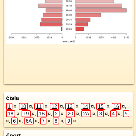
čísla
1
¤
,
10
¤
,
11
¤
,
12
¤
,
13
¤
,
14
¤
,
15
¤
,
16
¤
,
18
¤
,
19
¤
,
1B
¤
,
2
¤
,
20
¤
,
2A
¤
,
3
¤
,
4
¤
,
5
¤
,
6
¤
,
6A
¤
,
7
¤
,
8
¤
,
9
¤
šport