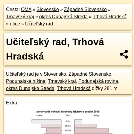
Cesta:
OMA
»
Slovensko
»
Západné Slovensko
»
Trnavský kraj
»
okres Dunajská Streda
»
Trhová Hradská
»
ulice
»
Učiteľský rad
Učiteľský rad, Trhová
Hradská
Učiteľský rad je v
Slovensko
,
Západné Slovensko
,
Podunajská nížina
,
Trnavský kraj
,
Podunajská rovina
,
okres Dunajská Streda
,
Trhová Hradská
dĺžky 281 m
Extra: