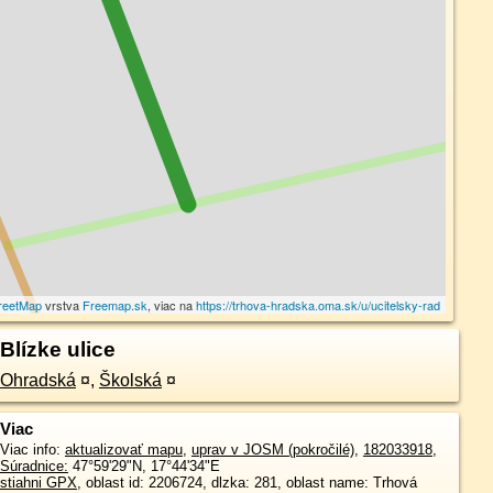
reetMap
vrstva
Freemap.sk
, viac na
https://trhova-hradska.oma.sk/u/ucitelsky-rad
Blízke ulice
Ohradská
¤
,
Školská
¤
Viac
Viac info:
aktualizovať mapu
,
uprav v JOSM (pokročilé)
,
182033918
,
Súradnice:
47°59'29"N
,
17°44'34"E
stiahni GPX
, oblast id: 2206724, dlzka: 281, oblast name: Trhová